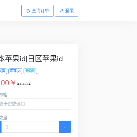
查询订单
登录
本苹果id|日区苹果id
发货
库存(2)
无返利
.00 ¥
¥ 0.00 ¥
邮箱
数量
+